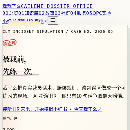
裁
裁了么
CAILEME DOSSIER OFFICE
总览
知识库
故事
社群
服务
OPC实验
00
01
02
03
04
05
小红书
接听 HR 来电
CLM INCIDENT SIMULATION / CASE NO. 2026-05
待处理
被裁前，
先练一次。
裁了么把真实裁员话术、赔偿规则、谈判误区做成一个可
练习的现场。 AI 扮演 HR，你只有
10 句话
争取最大赔偿。
接听 HR 来电，开始模拟
小红书 · 今天裁了么
↗
参与用户
3,099+