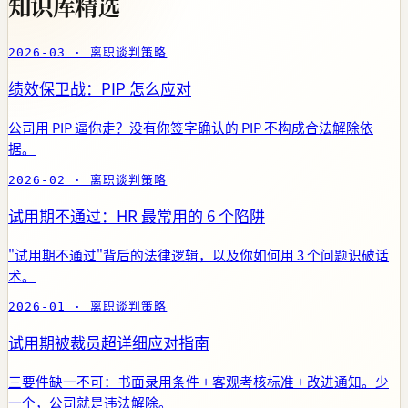
知识库精选
2026-03 · 离职谈判策略
绩效保卫战：PIP 怎么应对
公司用 PIP 逼你走？没有你签字确认的 PIP 不构成合法解除依
据。
2026-02 · 离职谈判策略
试用期不通过：HR 最常用的 6 个陷阱
"试用期不通过"背后的法律逻辑，以及你如何用 3 个问题识破话
术。
2026-01 · 离职谈判策略
试用期被裁员超详细应对指南
三要件缺一不可：书面录用条件 + 客观考核标准 + 改进通知。少
一个，公司就是违法解除。