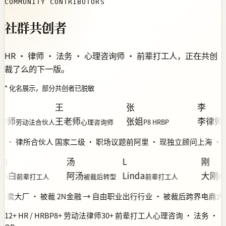
COMMUNITY CONTRIBUTORS
社群共创者
HR · 律师 · 法务 · 心理咨询师 · 前辈打工人，正在共创
裁了么的下一版。
* 化名展示，部分共创者已脱敏
王
张
李
师
王老师
张姐
李律师
劳动法合伙人
心理咨询师
P8 HRBP
劳
 · 律所合伙人
国家二级 · 职场议题
前阿里 · 现独立顾问
上海 · 
汤
L
刚
白
阿汤
Linda
大刚
前辈打工人
被裁后转型
前辈打工人
P7 
卖大厂 · 被裁 2N
金融 → 自由职业
出行行业 · 被裁后跨界
电商大厂 ·
12+ HR / HRBP
8+ 劳动法律师
30+ 前辈打工人
心理咨询 · 法务 ·